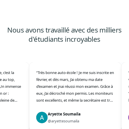
Nous avons travaillé avec des milliers
d'étudiants incroyables
est la
“Très bonne auto-école ! Je me suis inscrite en
“T
au top,
février, et dès mars, j’ai obtenu ma date
vr
Un immense
d’examen et jnai réussi mon examen. Grâce à
se
r :
eux, j’ai décroché mon permis. Les moniteurs
Ya
ine de
sont excellents, et même la secrétaire est très
he
 mon permis
agréable merci Linda pour ton soutien. Ce fut
réu
mbiance
une très belle expérience avec eux. Je vous les
Aryette Soumaila
!”
appris vite
recommande vivement !”
@aryettesoumaila
mmande à