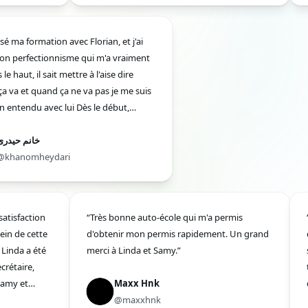
 passé ma formation avec Florian, et j'ai
é son perfectionnisme qui m'a vraiment
ers le haut, il sait mettre à l'aise dire
 ça va et quand ça ne va pas je me suis
bien entendu avec lui Dès le début,
an est patient est très pédagogue Il a été
ès bon conseils et a su m'accompagner
خانم حیدری
'au bout.”
@khanomheydari
isfaction
“Très bonne auto-école qui m'a permis
“U
 de cette
d'obtenir mon permis rapidement. Un grand
de
nda a été
merci à Linda et Samy.”
sec
taire,
tj
my et
Maxx Hnk
de
s, ont su
@maxxhnk
fr